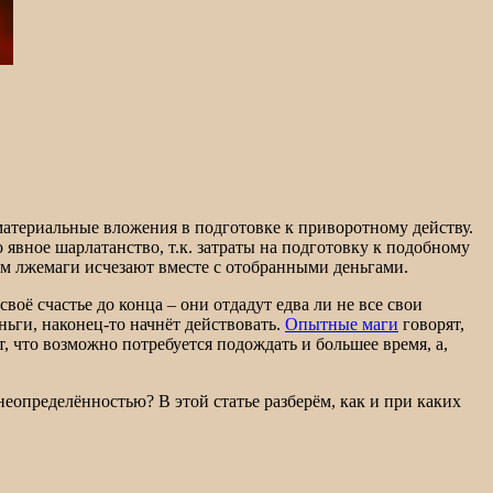
 материальные вложения в подготовке к приворотному действу.
 явное шарлатанство, т.к. затраты на подготовку к подобному
том лжемаги исчезают вместе с отобранными деньгами.
ё счастье до конца – они отдадут едва ли не все свои
ньги, наконец-то начнёт действовать.
Опытные маги
говорят,
, что возможно потребуется подождать и большее время, а,
неопределённостью? В этой статье разберём, как и при каких