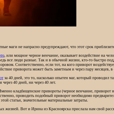
тные маги не напрасно предупреждают, что этот срок приблизите
ото
, или мощное черное венчание, оказывает воздействие на чело
дь все люди разные. Так и в обычной жизни, кто-то быстро подда
оровом. Соответственно, если тот, на кого приворот воздейству
ействие приворота может быть заметным и через пару месяцев, в 
от
за 40 дней, это то, насколько опытен маг, который проводил 
через 40 дней, ни через 40 лет.
менно кладбищенские привороты (черное венчание, приворот на
ственно, проводить подобный приворот необходимо предварител
 этой статьи, значительные материальные затраты.
х жизней. Вот и Ирина из Красноярска прислала нам свой расск