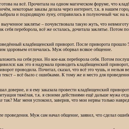
готова на всё. Прочитала на одном магическом форуме, что кл
ём, некоторые заказы делала через интернет, т.к. в нашем город
Выбрала и подходящую луну, отправилась в полуночный час на к
е выученное заклятье – почувствовала такую жуть, что невмоготу
ак себя переборола, всё же осталась, дочитала заклятье. Потом п
проведённый кладбищенский приворот. После приворота прошло 50
шим здоровьем отличалась. Муж оборвал всякое общение.
ложить на себя руки. Но кое-как переборола себя. Потом послуш
ивился: как это я надумала проводить кладбищенский приворот, 
риворот проводила. Почитал, сказал, что всё это чушь, и нельзя 
и текст – всё было с ошибками. К тому же и место для проведени
ал доверие, и я ему заказала провести кладбищенский приворот
 ситуация тяжёлая, т.к. я своими действиями ещё дальше мужа от
 же так? Маг меня успокоил, заверив, что мои нервы только навре
е проведения. Муж сам начал общение, заявил, что сделал ошибк