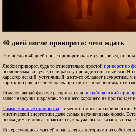
40 дней после приворота: чего ждать
Это число в 40 дней после приворота кажется роковым, но опы
Любой приворот, будь то относительно простой
приворот по ф
неодолимым в случае, если работу проводил опытный маг. Но ве
характер лёгкий, уступчивый, а кто-то обладает неукротимым н
короткий срок, а если человек противится изменениям, то возд
Немаловажный фактор: раскрутится ли
кладбищенский привор
взялся недоучка-шарлатан, то ничего хорошего не произойдёт ни 
Самые мощные привороты
– именно тёмные, кладбищенские. И
мистической энергетики даже самых неуживчивых людей. Есте
необходима и долгая практика и, как уже было сказано в начале
Интересующиеся магией люди делятся историями из собственны