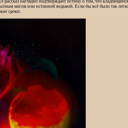
ё рассказ наглядно подтверждает истину о том, что кладбищенск
пытным магом или истинной ведьмой. Если бы всё было так легко
кие сроки.