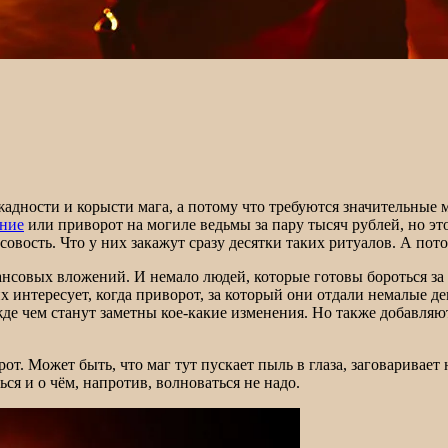
 жадности и корысти мага, а потому что требуются значительные
ание
или приворот на могиле ведьмы за пару тысяч рублей, но это
совость. Что у них закажут сразу десятки таких ритуалов. А по
овых вложений. И немало людей, которые готовы бороться за сво
х интересует, когда приворот, за который они отдали немалые де
де чем станут заметны кое-какие изменения. Но также добавляют
т. Может быть, что маг тут пускает пыль в глаза, заговаривает 
ься и о чём, напротив, волноваться не надо.