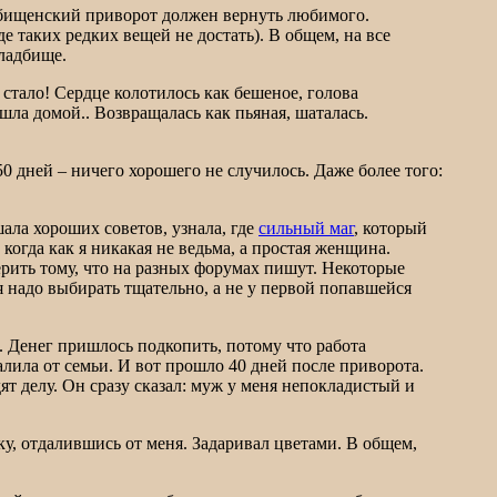
адбищенский приворот должен вернуть любимого.
е таких редких вещей не достать). В общем, на все
ладбище.
 стало! Сердце колотилось как бешеное, голова
ошла домой.. Возвращалась как пьяная, шаталась.
 дней – ничего хорошего не случилось. Даже более того:
ала хороших советов, узнала, где
сильный маг
, который
когда как я никакая не ведьма, а простая женщина.
верить тому, что на разных форумах пишут. Некоторые
я надо выбирать тщательно, а не у первой попавшейся
. Денег пришлось подкопить, потому что работа
далила от семьи. И вот прошло 40 дней после приворота.
дят делу. Он сразу сказал: муж у меня непокладистый и
у, отдалившись от меня. Задаривал цветами. В общем,