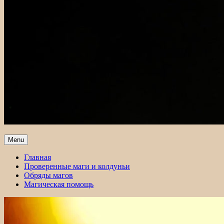
Menu
Главная
Проверенные маги и колдуньи
Обряды магов
Магическая помощь