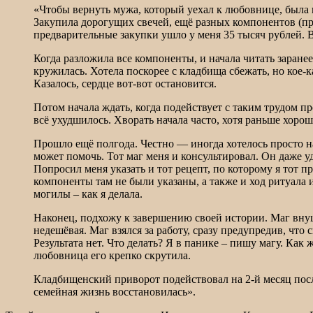
«Чтобы вернуть мужа, который уехал к любовнице, была 
Закупила дорогущих свечей, ещё разных компонентов (прич
предварительные закупки ушло у меня 35 тысяч рублей. 
Когда разложила все компоненты, и начала читать заране
кружилась. Хотела поскорее с кладбища сбежать, но кое-к
Казалось, сердце вот-вот остановится.
Потом начала ждать, когда подействует с таким трудом 
всё ухудшилось. Хворать начала часто, хотя раньше хоро
Прошло ещё полгода. Честно — иногда хотелось просто на
может помочь. Тот маг меня и консультировал. Он даже уд
Попросил меня указать и тот рецепт, по которому я тот п
компоненты там не были указаны, а также и ход ритуала 
могилы – как я делала.
Наконец, подхожу к завершению своей истории. Маг внуш
недешёвая. Маг взялся за работу, сразу предупредив, что
Результата нет. Что делать? Я в панике – пишу магу. Как
любовница его крепко скрутила.
Кладбищенский приворот подействовал на 2-й месяц посл
семейная жизнь восстановилась».